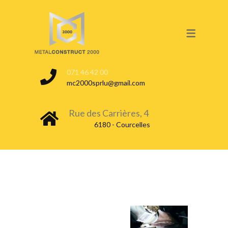
SERVICES
CONSTRUCTION CITERNE
071 46 42 00
NETTOYAGE & DÉGAZAGE
mc2000sprlu@gmail.com
TEST ÉTANCHÉITÉ
Rue des Carrières, 4
CITERNE EN TERRE
6180 - Courcelles
CITERNE EN EXTÉRIEUR
DÉCOUPE & DÉMONTAGE
DÉPOLLUTION DU SOL
CONDAMNATION & INERTAGE