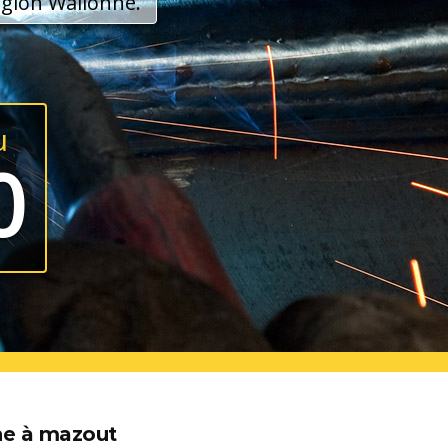
région Wallonne.
u
0
rne à mazout