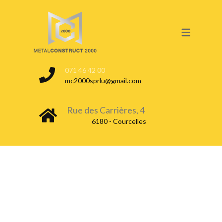
SERVICES
CONSTRUCTION CITERNE
071 46 42 00
NETTOYAGE & DÉGAZAGE
mc2000sprlu@gmail.com
TEST ÉTANCHÉITÉ
Rue des Carrières, 4
CITERNE EN TERRE
6180 - Courcelles
CITERNE EN EXTÉRIEUR
DÉCOUPE & DÉMONTAGE
DÉPOLLUTION DU SOL
CONDAMNATION & INERTAGE