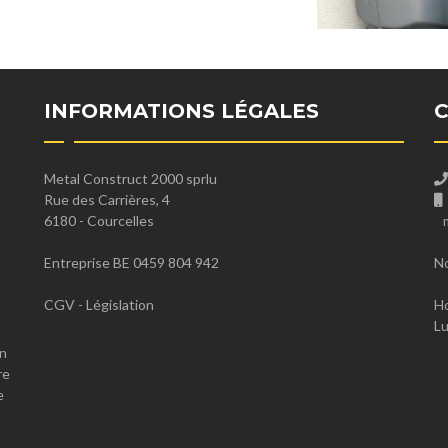
INFORMATIONS LÉGALES
Metal Construct 2000 sprlu
Rue des Carrières, 4
6180 - Courcelles
Entreprise BE 0459 804 942
No
CGV
-
Législation
Ho
Lu
en
re
e