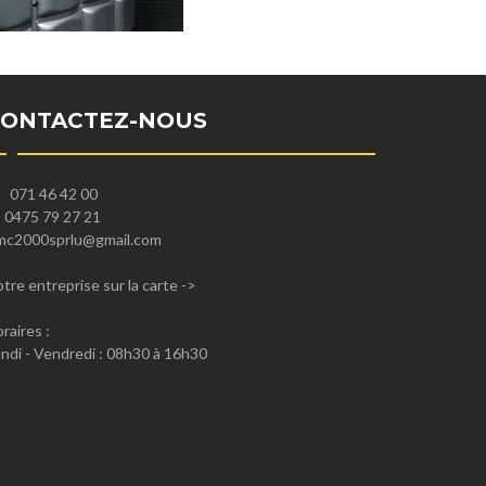
CONTACTEZ-NOUS
071 46 42 00
0475 79 27 21
mc2000sprlu@gmail.com
tre entreprise sur la carte
->
raires :
ndi - Vendredi : 08h30 à 16h30