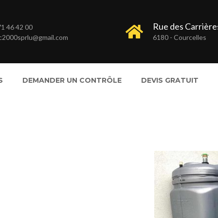
Rue des Carrières
1 46 42 00
c2000sprlu@gmail.com
6180 - Courcelles
S
DEMANDER UN CONTRÔLE
DEVIS GRATUIT
pehd-2-720×400