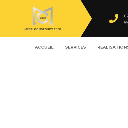
07
m
ACCUEIL
SERVICES
RÉALISATION
citerne-mazout-