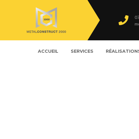
07
m
ACCUEIL
SERVICES
RÉALISATION
citerne à mazout