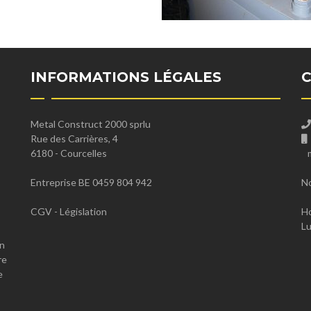
INFORMATIONS LÉGALES
Metal Construct 2000 sprlu
Rue des Carrières, 4
6180 - Courcelles
Entreprise BE 0459 804 942
No
CGV
-
Législation
Ho
Lu
en
re
e