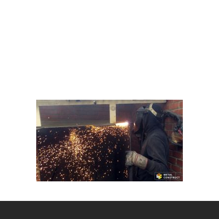
Découpe
citerne mazout