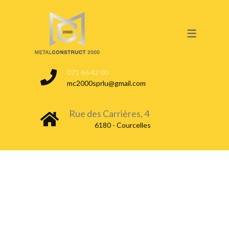
SERVICES
CONSTRUCTION CITERNE
071 46 42 00
NETTOYAGE & DÉGAZAGE
mc2000sprlu@gmail.com
TEST ÉTANCHÉITÉ
Rue des Carrières, 4
CITERNE EN TERRE
6180 - Courcelles
CITERNE EN EXTÉRIEUR
DÉCOUPE & DÉMONTAGE
DÉPOLLUTION DU SOL
CONDAMNATION & INERTAGE